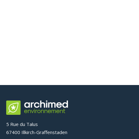
Construction d’un poste source
– STRASBOURG (67)
Biodiversité
5 Rue du Talus
67400 Illkirch-Graffenstaden