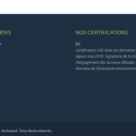
IERS
NOS CERTIFICATIONS
n

Certification LNE dans les domaines 
depuis mai 2018. Signataire de la ch
d’engagement des bureaux d’études 
domaine de l’évaluation environneme
s
rchimed. Tous droits réservés.