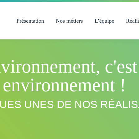
Présentation
Nos métiers
L’équipe
Réali
onnement, c'est 
n environnement !
UES UNES DE NOS RÉALIS