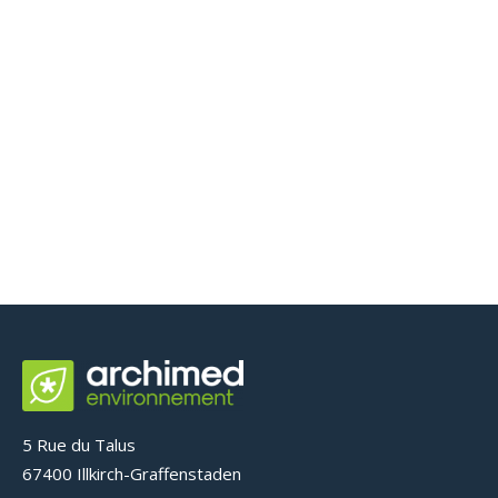
Groupe scolaire – BISCHHEIM
(67)
Hydrogéologie & Géothermie
5 Rue du Talus
67400 Illkirch-Graffenstaden