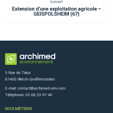
commentaire
SUIVANT
Extension d’une exploitation agricole –
Projets
GEISPOLSHEIM (67)
similaires
5 Rue du Talus
67400 Illkirch-Graffenstaden
E-mail: contact@archimed-env.com
Téléphone: 03 68 33 97 46
NOS MÉTIERS