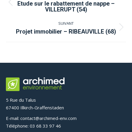
de
Etude sur le rabattement de nappe –
Onglet
VILLERUPT (54)
précédent
commentaire
SUIVANT
Projets
Projet immobilier – RIBEAUVILLE (68)
similaires
5 Rue du Talus
67400 Illkirch-Graffenstaden
E-mail: contact@archimed-env.com
Téléphone: 03 68 33 97 46