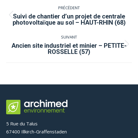
Navigation
PRÉCÉDENT
de
Suivi de chantier d’un projet de centrale
Onglet
photovoltaïque au sol – HAUT-RHIN (68)
précédent
commentaire
SUIVANT
Ancien site industriel et minier – PETITE-
Projets
ROSSELLE (57)
similaires
5 Rue du Talus
67400 Illkirch-Graffenstaden