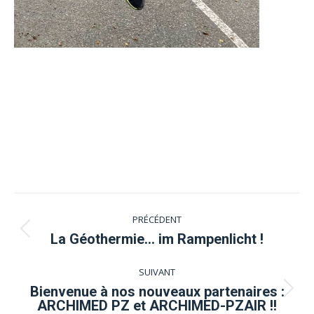
Navigation
PRÉCÉDENT
article
Article
La Géothermie… im Rampenlicht !
précédent
SUIVANT
:
Bienvenue à nos nouveaux partenaires :
Article
ARCHIMED PZ et ARCHIMED-PZAIR !!