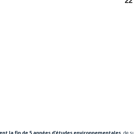
22
t la fin de 5 années d’études environnementales
, de s