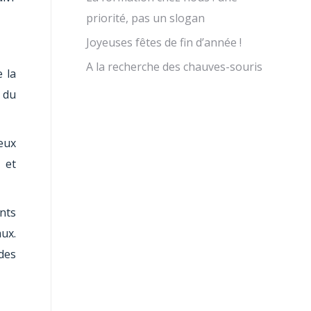
priorité, pas un slogan
Joyeuses fêtes de fin d’année !
A la recherche des chauves-souris
e la
 du
deux
 et
nts
aux.
des