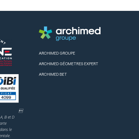
ARCHIMED GROUPE
ARCHIMED GÉOMETRES EXPERT
ARCHIMED BET

A, B et D
arte
dans le
ntale.