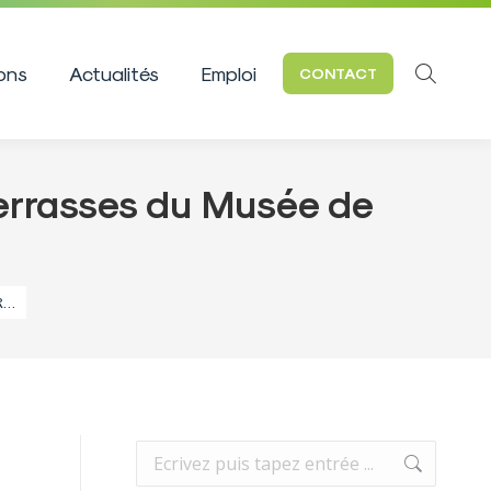
ions
Actualités
Emploi
CONTACT
Recherc
:
Terrasses du Musée de
R…
Recherche
: