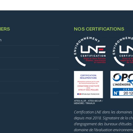
IERS
NOS CERTIFICATIONS
n
s
Certification LNE dans les domaines 
depuis mai 2018. Signataire de la ch
d’engagement des bureaux d’études 
domaine de l’évaluation environneme