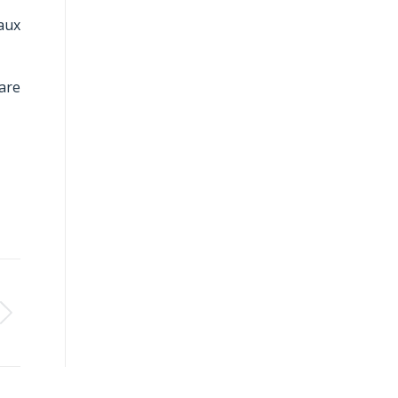
aux
are