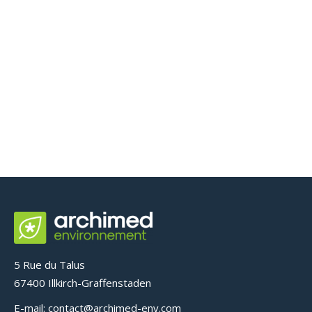
Ancienne Cokerie – CARLING
(57)
Sites et Sols Pollués
5 Rue du Talus
67400 Illkirch-Graffenstaden
E-mail: contact@archimed-env.com