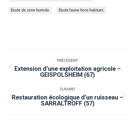
Étude de zone humide
Étude faune-flore-habitats
Navigation
PRÉCÉDENT
de
Extension d’une exploitation agricole –
Onglet
GEISPOLSHEIM (67)
précédent
commentaire
SUIVANT
Restauration écologique d’un ruisseau –
Projets
SARRALTROFF (57)
similaires