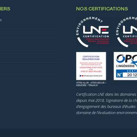
IERS
NOS CERTIFICATIONS
n
s
Certification LNE dans les domaines 
depuis mai 2018. Signataire de la ch
d’engagement des bureaux d’études 
domaine de l’évaluation environneme