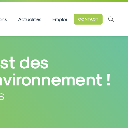
ions
Actualités
Emploi
CONTACT
Recherc
:
st des
nvironnement !
S