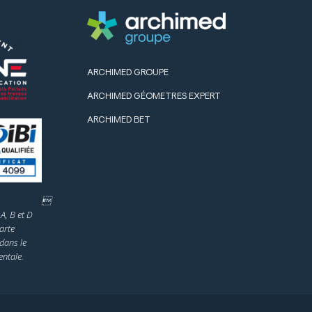
ARCHIMED GROUPE
ARCHIMED GÉOMETRES EXPERT
ARCHIMED BET

A, B et D
arte
dans le
ntale.