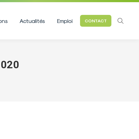
ions
Actualités
Emploi
CONTACT
Recherc
:
2020