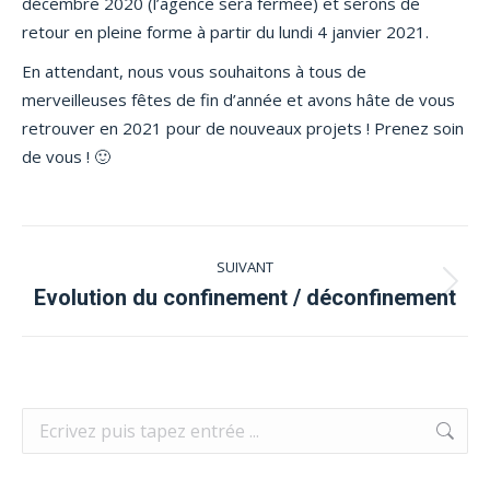
décembre 2020 (l’agence sera fermée) et serons de
retour en pleine forme à partir du lundi 4 janvier 2021.
En attendant, nous vous souhaitons à tous de
merveilleuses fêtes de fin d’année et avons hâte de vous
retrouver en 2021 pour de nouveaux projets ! Prenez soin
de vous ! 🙂
Navigation
SUIVANT
article
Article
Evolution du confinement / déconfinement
suivant
:
Recherche
: