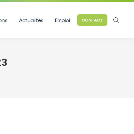
ions
Actualités
Emploi
CONTACT
Recherc
:
23