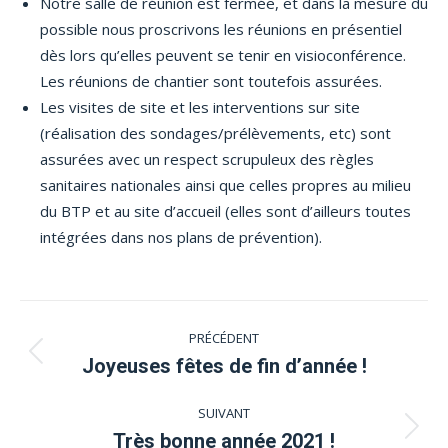
Notre salle de réunion est fermée, et dans la mesure du
possible nous proscrivons les réunions en présentiel
dès lors qu’elles peuvent se tenir en visioconférence.
Les réunions de chantier sont toutefois assurées.
Les visites de site et les interventions sur site
(réalisation des sondages/prélèvements, etc) sont
assurées avec un respect scrupuleux des règles
sanitaires nationales ainsi que celles propres au milieu
du BTP et au site d’accueil (elles sont d’ailleurs toutes
intégrées dans nos plans de prévention).
Navigation
PRÉCÉDENT
article
Article
Joyeuses fêtes de fin d’année !
précédent
SUIVANT
:
Article
Très bonne année 2021 !