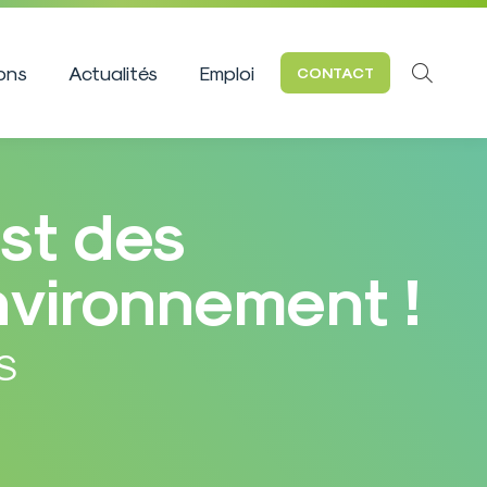
ions
Actualités
Emploi
CONTACT
Recherc
:
st des
nvironnement !
S